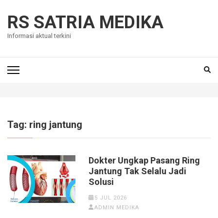
Skip
to
RS SATRIA MEDIKA
content
Informasi aktual terkini
(Press
Enter)
Tag:
ring jantung
Dokter Ungkap Pasang Ring
Jantung Tak Selalu Jadi
Solusi
5 JUL 2026
ADMIN MEDIKA