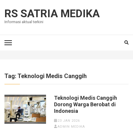
Skip
to
RS SATRIA MEDIKA
content
Informasi aktual terkini
(Press
Enter)
Tag:
Teknologi Medis Canggih
Teknologi Medis Canggih
Dorong Warga Berobat di
Indonesia
23 JAN 2026
ADMIN MEDIKA