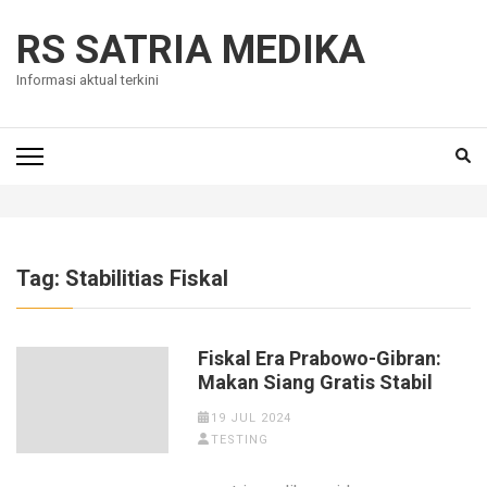
Skip
to
RS SATRIA MEDIKA
content
Informasi aktual terkini
(Press
Enter)
Tag:
Stabilitias Fiskal
Fiskal Era Prabowo-Gibran:
Makan Siang Gratis Stabil
19 JUL 2024
TESTING