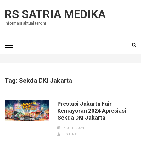
Skip
to
RS SATRIA MEDIKA
content
Informasi aktual terkini
(Press
Enter)
Tag:
Sekda DKI Jakarta
Prestasi Jakarta Fair
Kemayoran 2024 Apresiasi
Sekda DKI Jakarta
15 JUL 2024
TESTING