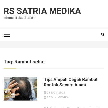
Skip
to
RS SATRIA MEDIKA
content
Informasi aktual terkini
(Press
Enter)
Tag:
Rambut sehat
Tips Ampuh Cegah Rambut
Rontok Secara Alami
23 NOV 2025
ADMIN MEDIKA