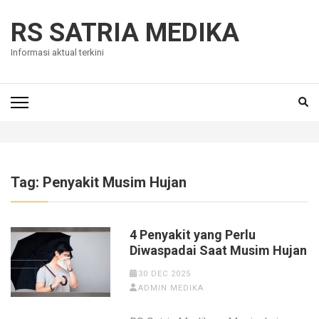
Skip
to
RS SATRIA MEDIKA
content
Informasi aktual terkini
(Press
Enter)
Tag:
Penyakit Musim Hujan
4 Penyakit yang Perlu
Diwaspadai Saat Musim Hujan
30 DEC 2025
ADMIN MEDIKA