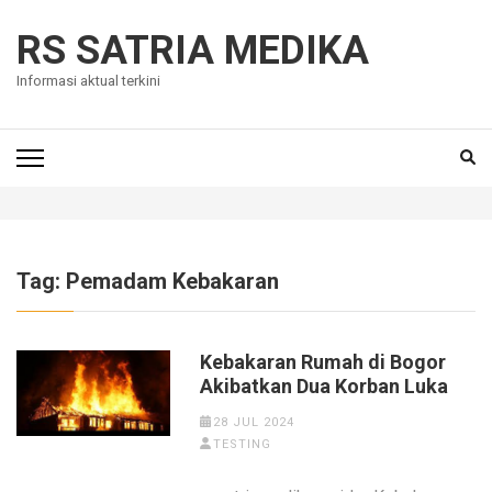
Skip
to
RS SATRIA MEDIKA
content
Informasi aktual terkini
(Press
Enter)
Tag:
Pemadam Kebakaran
Kebakaran Rumah di Bogor
Akibatkan Dua Korban Luka
28 JUL 2024
TESTING