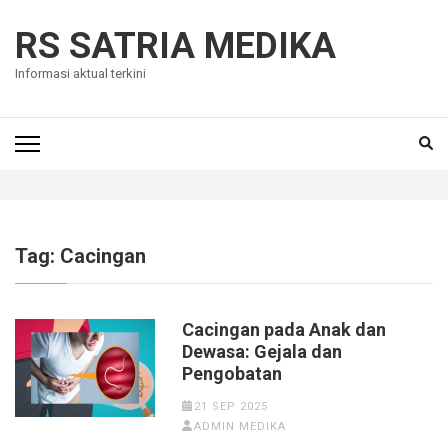
Skip
to
RS SATRIA MEDIKA
content
Informasi aktual terkini
(Press
Enter)
Tag:
Cacingan
Cacingan pada Anak dan
Dewasa: Gejala dan
Pengobatan
21 SEP 2025
ADMIN MEDIKA