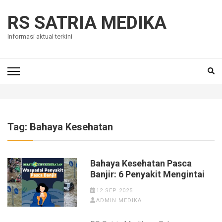
Skip
to
RS SATRIA MEDIKA
content
Informasi aktual terkini
(Press
Enter)
Tag:
Bahaya Kesehatan
Bahaya Kesehatan Pasca
Banjir: 6 Penyakit Mengintai
12 SEP 2025
ADMIN MEDIKA