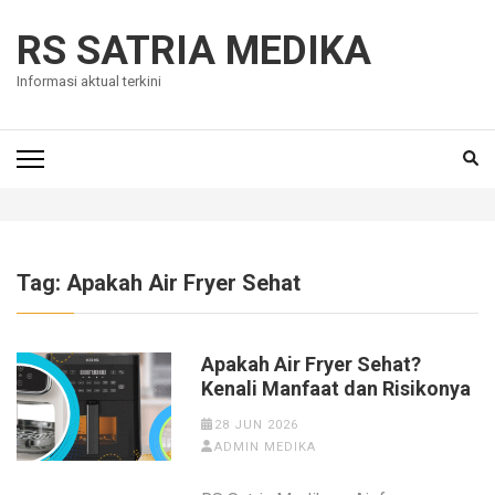
Skip
to
RS SATRIA MEDIKA
content
Informasi aktual terkini
(Press
Enter)
Tag:
Apakah Air Fryer Sehat
Apakah Air Fryer Sehat?
Kenali Manfaat dan Risikonya
28 JUN 2026
ADMIN MEDIKA