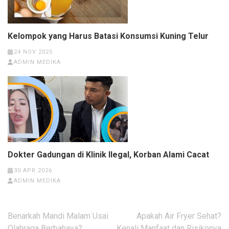
Kelompok yang Harus Batasi Konsumsi Kuning Telur
24 NOV 2025
ADMIN MEDIKA
Dokter Gadungan di Klinik Ilegal, Korban Alami Cacat
30 APR 2026
ADMIN MEDIKA
Post
Benarkah Mandi Malam Usai
Apakah Air Fryer Sehat?
navigation
Olahraga Berbahaya?
Kenali Manfaat dan Risikonya