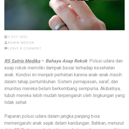
9 OCT 2025
ADMIN MEDIKA
LEAVE A COMMENT
RS Satria Medika
–
Bahaya Asap Rokok
: Polusi udara dan
asap rokok memiliki dampak besar terhadap kesehatan
anak. Kondisi ini menjadi perhatian karena anak-anak masih
dalam tahap pertumbuhan. Sistem pernapasan, saraf, dan
imunitas mereka belum berkembang sempurna. Akibatnya,
tubuh mereka lebih mudah terpengaruh oleh lingkungan yang
tidak sehat.
Paparan polusi udara dalam jangka panjang bisa
memengaruhi anak sejak dalam kandungan. Bahkan, menurut