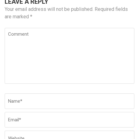
LEAVE A REPLY
Your email address will not be published.
Required fields
are marked
*
Comment
Name
*
Em
W