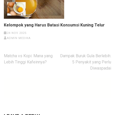
Kelompok yang Harus Batasi Konsumsi Kuning Telur
24 NOV 2025
ADMIN MEDIKA
Post
Matcha vs Kopi: Mana yang
Dampak Buruk Gula Berlebih:
navigation
Lebih Tinggi Kafeinnya?
5 Penyakit yang Perlu
Diwaspadai