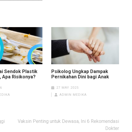
i Sendok Plastik
Psikolog Ungkap Dampak
, Apa Risikonya?
Pernikahan Dini bagi Anak
6
27 MAY 2025
EDIKA
ADMIN MEDIKA
ggi
Vaksin Penting untuk Dewasa, Ini 6 Rekomendasi
Dokter