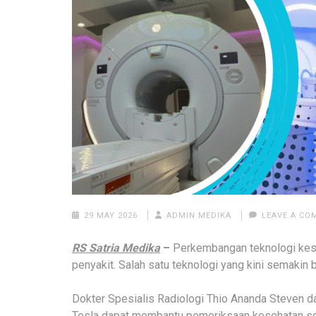
29 MAY 2026
ADMIN MEDIKA
LEAVE A C
RS Satria Medika
–
Perkembangan teknologi kes
penyakit. Salah satu teknologi yang kini semakin
Dokter Spesialis Radiologi Thio Ananda Steven 
Tesla dapat membantu pemeriksaan kesehatan se