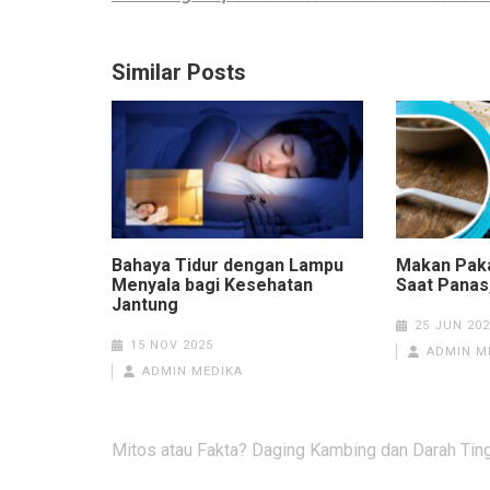
Similar Posts
Bahaya Tidur dengan Lampu
Makan Paka
Menyala bagi Kesehatan
Saat Panas
Jantung
25 JUN 202
15 NOV 2025
ADMIN M
ADMIN MEDIKA
Post
Mitos atau Fakta? Daging Kambing dan Darah Tin
navigation