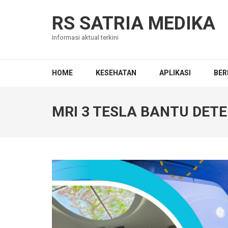
Skip
to
RS SATRIA MEDIKA
content
Informasi aktual terkini
(Press
Enter)
HOME
KESEHATAN
APLIKASI
BER
MRI 3 TESLA BANTU DETE