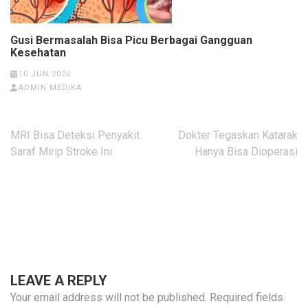
Gusi Bermasalah Bisa Picu Berbagai Gangguan
Kesehatan
10 JUN 2026
ADMIN MEDIKA
Post
MRI Bisa Deteksi Penyakit
Dokter Tegaskan Katarak
navigation
Saraf Mirip Stroke Ini
Hanya Bisa Dioperasi
LEAVE A REPLY
Your email address will not be published.
Required fields