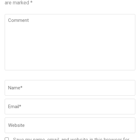
are marked
*
Comment
Name
*
Em
W
Save my name, email, and website in this browser for