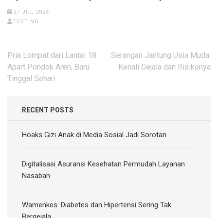
27 JUL 2024
TESTING
Post
Pria Lompat dari Lantai 18
Serangan Jantung Usia Muda:
navigation
Apart Pondok Aren, Baru
Kenali Gejala dan Risikonya
Tinggal Sehari
RECENT POSTS
Hoaks Gizi Anak di Media Sosial Jadi Sorotan
Digitalisasi Asuransi Kesehatan Permudah Layanan
Nasabah
Wamenkes: Diabetes dan Hipertensi Sering Tak
Bergejala