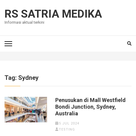
Skip
to
RS SATRIA MEDIKA
content
Informasi aktual terkini
(Press
Enter)
Tag:
Sydney
Penusukan di Mall Westfield
Bondi Junction, Sydney,
Australia
5 JUL 2024
TESTING