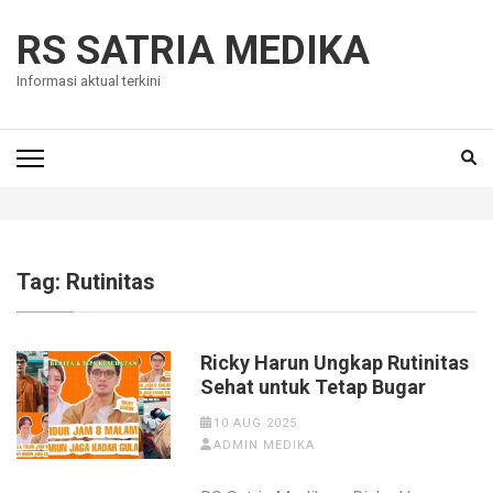
Skip
to
RS SATRIA MEDIKA
content
Informasi aktual terkini
(Press
Enter)
Tag:
Rutinitas
Ricky Harun Ungkap Rutinitas
Sehat untuk Tetap Bugar
10 AUG 2025
ADMIN MEDIKA