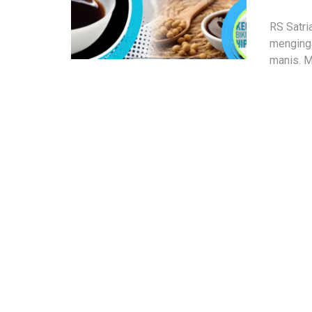
RS Satri
menginga
manis. M