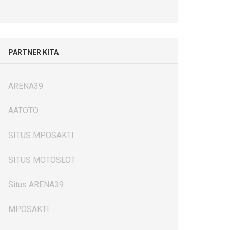
PARTNER KITA
ARENA39
AATOTO
SITUS MPOSAKTI
SITUS MOTOSLOT
Situs ARENA39
MPOSAKTI