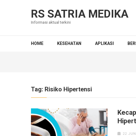
Skip
to
RS SATRIA MEDIKA
content
Informasi aktual terkini
(Press
Enter)
HOME
KESEHATAN
APLIKASI
BER
Tag:
Risiko Hipertensi
Kecap
Hiper
22 JUN