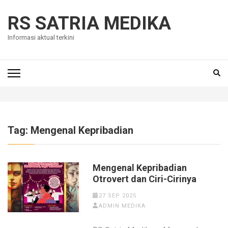
Skip
to
RS SATRIA MEDIKA
content
Informasi aktual terkini
(Press
Enter)
Tag:
Mengenal Kepribadian
Mengenal Kepribadian
Otrovert dan Ciri-Cirinya
27 SEP 2025
ADMIN MEDIKA