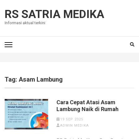
Skip
to
RS SATRIA MEDIKA
content
Informasi aktual terkini
(Press
Enter)
Tag:
Asam Lambung
Cara Cepat Atasi Asam
Lambung Naik di Rumah
19 SEP 2025
ADMIN MEDIKA