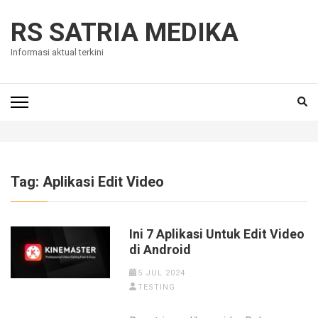
Skip
to
RS SATRIA MEDIKA
content
Informasi aktual terkini
(Press
Enter)
Tag:
Aplikasi Edit Video
Ini 7 Aplikasi Untuk Edit Video
di Android
5 JUL 2024
TESTING