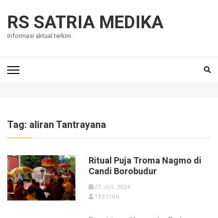
Skip
to
RS SATRIA MEDIKA
content
Informasi aktual terkini
(Press
Enter)
Tag:
aliran Tantrayana
Ritual Puja Troma Nagmo di
Candi Borobudur
27 JUL 2024
TESTING