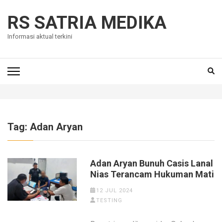
Skip
to
RS SATRIA MEDIKA
content
Informasi aktual terkini
(Press
Enter)
Tag:
Adan Aryan
Adan Aryan Bunuh Casis Lanal
Nias Terancam Hukuman Mati
12 JUL 2024
TESTING