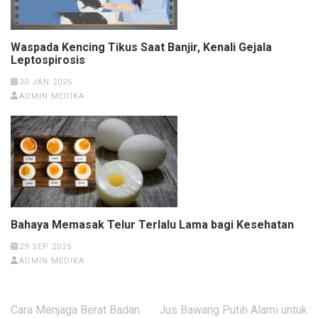
Waspada Kencing Tikus Saat Banjir, Kenali Gejala
Leptospirosis
30 JAN 2026
ADMIN MEDIKA
Bahaya Memasak Telur Terlalu Lama bagi Kesehatan
29 SEP 2025
ADMIN MEDIKA
Post
Cara Menjaga Berat Badan
Jus Bawang Putih Alami untuk