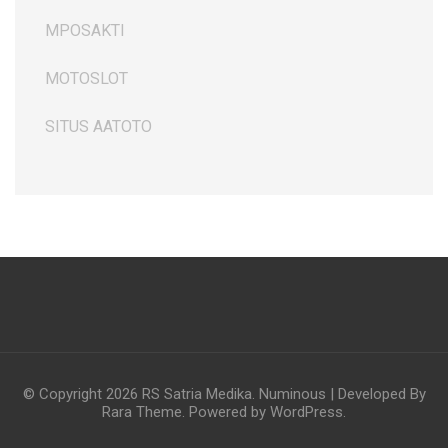
MPOSAKTI
MOTOSLOT
SITUS AATOTO
© Copyright 2026
RS Satria Medika
.
Numinous | Developed By
Rara Theme
. Powered by
WordPress
.