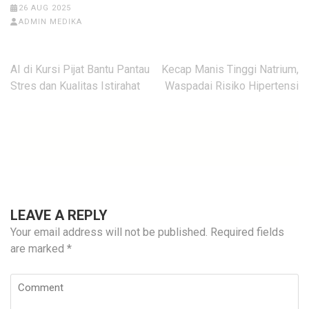
26 AUG 2025
ADMIN MEDIKA
Post
AI di Kursi Pijat Bantu Pantau
Kecap Manis Tinggi Natrium,
navigation
Stres dan Kualitas Istirahat
Waspadai Risiko Hipertensi
LEAVE A REPLY
Your email address will not be published.
Required fields
are marked
*
Comment