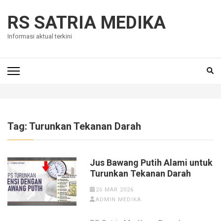
Skip
to
RS SATRIA MEDIKA
content
Informasi aktual terkini
(Press
Enter)
Tag:
Turunkan Tekanan Darah
Jus Bawang Putih Alami untuk
Turunkan Tekanan Darah
26 MAR 2026
ADMIN MEDIKA