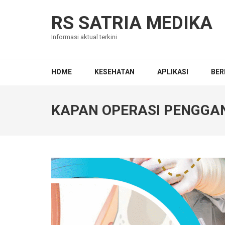
Skip
to
RS SATRIA MEDIKA
content
Informasi aktual terkini
(Press
Enter)
HOME
KESEHATAN
APLIKASI
BER
KAPAN OPERASI PENGGAN