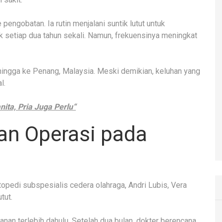
engobatan. Ia rutin menjalani suntik lutut untuk
ik setiap dua tahun sekali. Namun, frekuensinya meningkat
 hingga ke Penang, Malaysia. Meski demikian, keluhan yang
l.
ita, Pria Juga Perlu
“
an Operasi pada
topedi subspesialis cedera olahraga, Andri Lubis, Vera
tut.
anan terlebih dahulu. Setelah dua bulan, dokter berencana