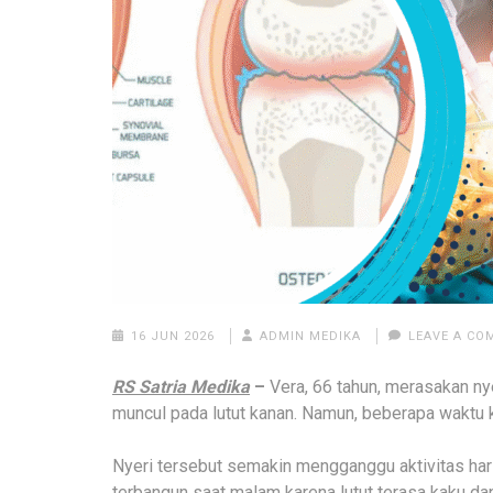
16 JUN 2026
ADMIN MEDIKA
LEAVE A C
RS Satria Medika
–
Vera, 66 tahun, merasakan nyer
muncul pada lutut kanan. Namun, beberapa waktu k
Nyeri tersebut semakin mengganggu aktivitas haria
terbangun saat malam karena lutut terasa kaku dan