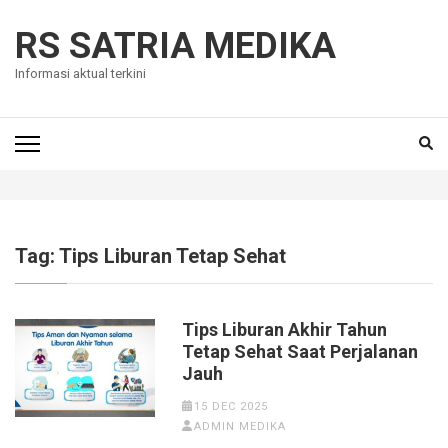
Skip
to
RS SATRIA MEDIKA
content
Informasi aktual terkini
(Press
Enter)
Tag:
Tips Liburan Tetap Sehat
Tips Liburan Akhir Tahun
Tetap Sehat Saat Perjalanan
Jauh
15 DEC 2025
ADMIN MEDIKA