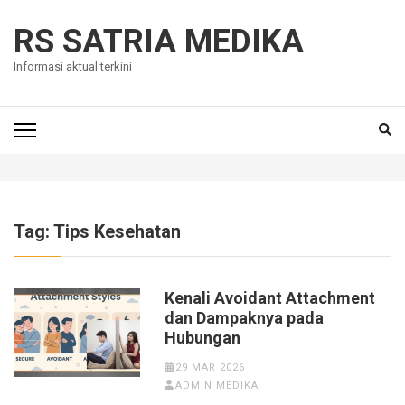
Skip
to
RS SATRIA MEDIKA
content
Informasi aktual terkini
(Press
Enter)
Tag:
Tips Kesehatan
Kenali Avoidant Attachment
dan Dampaknya pada
Hubungan
29 MAR 2026
ADMIN MEDIKA