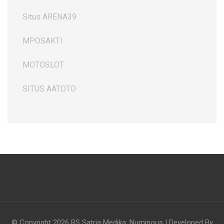
Situs ARENA39
MPOSAKTI
MOTOSLOT
SITUS AATOTO
© Copyright 2026
RS Satria Medika
.
Numinous | Developed By