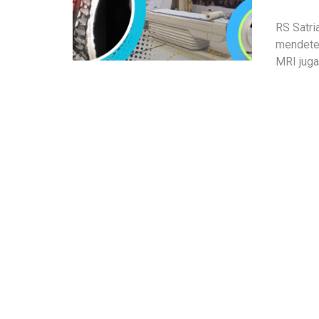
RS Satri
mendetek
MRI jug