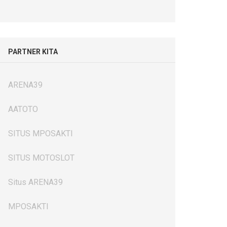
PARTNER KITA
ARENA39
AATOTO
SITUS MPOSAKTI
SITUS MOTOSLOT
Situs ARENA39
MPOSAKTI