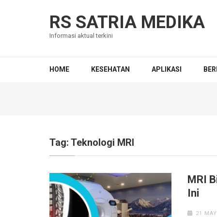
Skip
to
RS SATRIA MEDIKA
content
Informasi aktual terkini
(Press
Enter)
HOME
KESEHATAN
APLIKASI
BER
Tag:
Teknologi MRI
MRI B
Ini
21 MAY