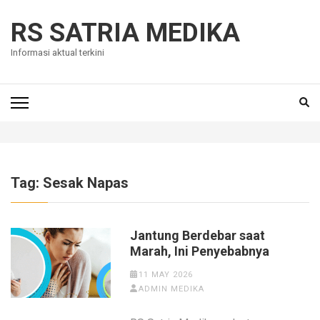
Skip
to
RS SATRIA MEDIKA
content
Informasi aktual terkini
(Press
Enter)
Tag:
Sesak Napas
Jantung Berdebar saat
Marah, Ini Penyebabnya
11 MAY 2026
ADMIN MEDIKA