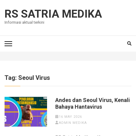
Skip
to
RS SATRIA MEDIKA
content
Informasi aktual terkini
(Press
Enter)
Tag:
Seoul Virus
Andes dan Seoul Virus, Kenali
Bahaya Hantavirus
16 MAY 2026
ADMIN MEDIKA