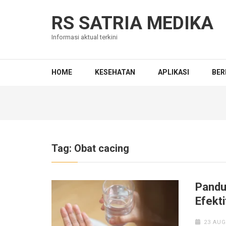
Skip
to
RS SATRIA MEDIKA
content
Informasi aktual terkini
(Press
Enter)
HOME
KESEHATAN
APLIKASI
BER
Tag:
Obat cacing
Pandu
Efekt
23 AUG