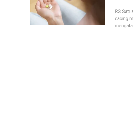
RS Satri
cacing m
mengatas