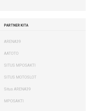
PARTNER KITA
ARENA39
AATOTO
SITUS MPOSAKTI
SITUS MOTOSLOT
Situs ARENA39
MPOSAKTI