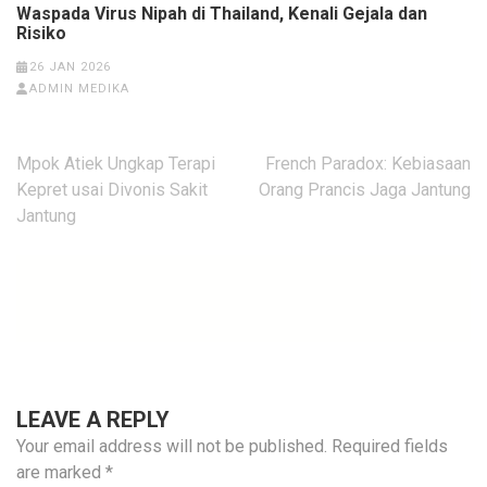
Waspada Virus Nipah di Thailand, Kenali Gejala dan
Risiko
26 JAN 2026
ADMIN MEDIKA
Post
Mpok Atiek Ungkap Terapi
French Paradox: Kebiasaan
navigation
Kepret usai Divonis Sakit
Orang Prancis Jaga Jantung
Jantung
LEAVE A REPLY
Your email address will not be published.
Required fields
are marked
*