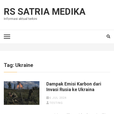
Skip
to
RS SATRIA MEDIKA
content
Informasi aktual terkini
(Press
Enter)
Tag:
Ukraine
Dampak Emisi Karbon dari
Invasi Rusia ke Ukraina
6 JUL 2024
TESTING