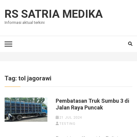
Skip
to
RS SATRIA MEDIKA
content
Informasi aktual terkini
(Press
Enter)
Tag:
tol jagorawi
Pembatasan Truk Sumbu 3 di
Jalan Raya Puncak
21 JUL 2024
TESTING