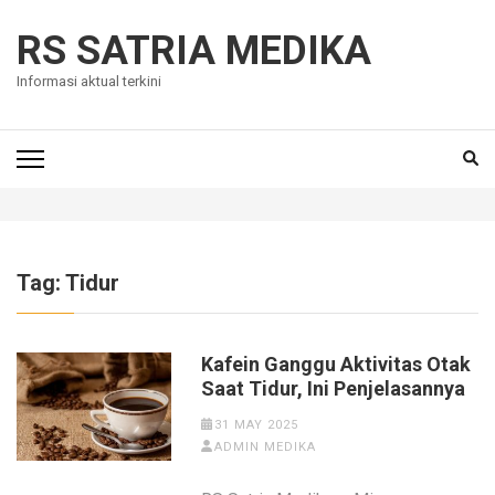
Skip
to
RS SATRIA MEDIKA
content
Informasi aktual terkini
(Press
Enter)
Tag:
Tidur
Kafein Ganggu Aktivitas Otak
Saat Tidur, Ini Penjelasannya
31 MAY 2025
ADMIN MEDIKA