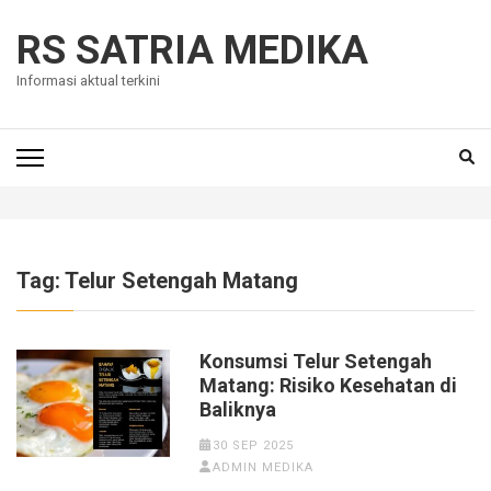
Skip
to
RS SATRIA MEDIKA
content
Informasi aktual terkini
(Press
Enter)
Tag:
Telur Setengah Matang
Konsumsi Telur Setengah
Matang: Risiko Kesehatan di
Baliknya
30 SEP 2025
ADMIN MEDIKA