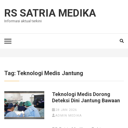
Skip
to
RS SATRIA MEDIKA
content
Informasi aktual terkini
(Press
Enter)
Tag:
Teknologi Medis Jantung
Teknologi Medis Dorong
Deteksi Dini Jantung Bawaan
28 JAN 2026
ADMIN MEDIKA