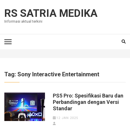
Skip
to
RS SATRIA MEDIKA
content
Informasi aktual terkini
(Press
Enter)
Tag:
Sony Interactive Entertainment
PS5 Pro: Spesifikasi Baru dan
Perbandingan dengan Versi
Standar
12 JAN 2025