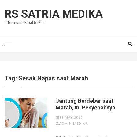
Skip
to
RS SATRIA MEDIKA
content
Informasi aktual terkini
(Press
Enter)
Tag:
Sesak Napas saat Marah
Jantung Berdebar saat
Marah, Ini Penyebabnya
11 MAY 2026
ADMIN MEDIKA