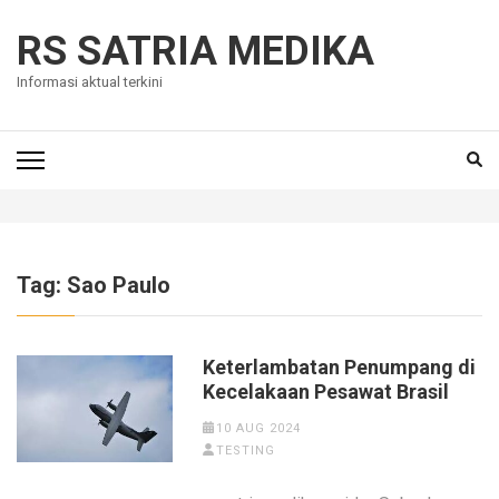
Skip
to
RS SATRIA MEDIKA
content
Informasi aktual terkini
(Press
Enter)
Tag:
Sao Paulo
Keterlambatan Penumpang di
Kecelakaan Pesawat Brasil
10 AUG 2024
TESTING