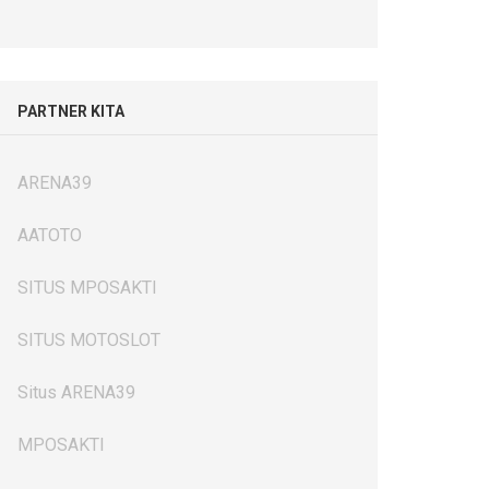
PARTNER KITA
ARENA39
AATOTO
SITUS MPOSAKTI
SITUS MOTOSLOT
Situs ARENA39
MPOSAKTI