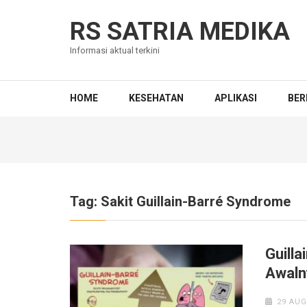
Skip
to
RS SATRIA MEDIKA
content
Informasi aktual terkini
(Press
Enter)
HOME
KESEHATAN
APLIKASI
BER
Tag:
Sakit Guillain-Barré Syndrome
Guill
Awaln
29 AUG