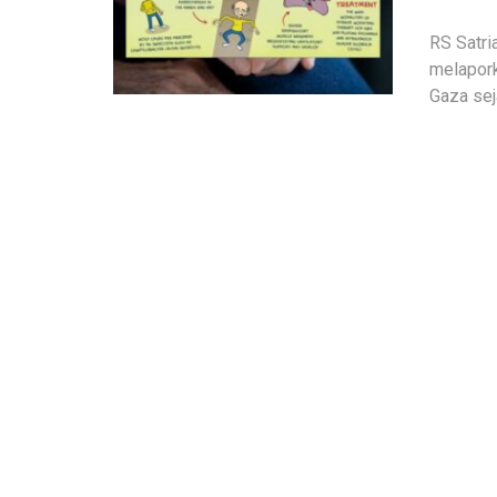
RS Satri
melapork
Gaza sej