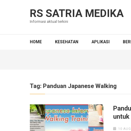
Skip
to
RS SATRIA MEDIKA
content
Informasi aktual terkini
(Press
Enter)
HOME
KESEHATAN
APLIKASI
BER
Tag:
Panduan Japanese Walking
Pandu
untuk
10 AUG