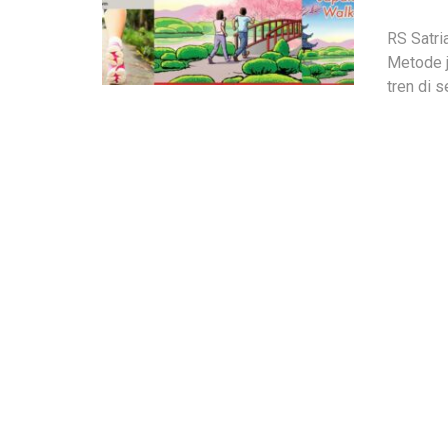
RS Satri
Metode j
tren di s