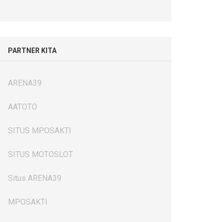
PARTNER KITA
ARENA39
AATOTO
SITUS MPOSAKTI
SITUS MOTOSLOT
Situs ARENA39
MPOSAKTI