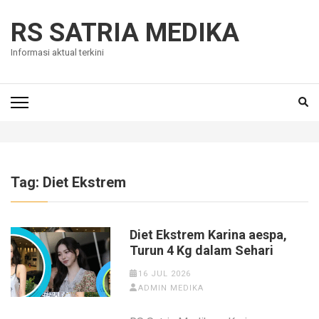
Skip
to
RS SATRIA MEDIKA
content
Informasi aktual terkini
(Press
Enter)
Tag:
Diet Ekstrem
Diet Ekstrem Karina aespa,
Turun 4 Kg dalam Sehari
16 JUL 2026
ADMIN MEDIKA