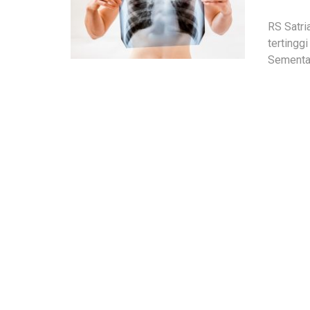
RS Satri
tertingg
Sementar