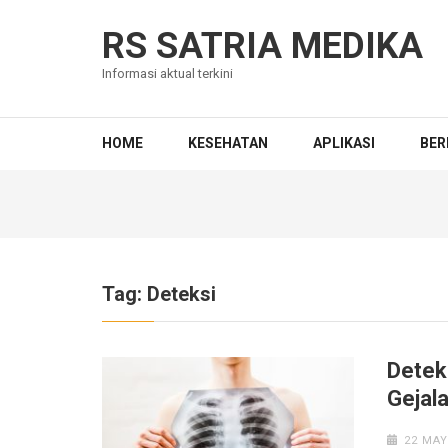
Skip
to
RS SATRIA MEDIKA
content
Informasi aktual terkini
(Press
Enter)
HOME
KESEHATAN
APLIKASI
BER
Tag:
Deteksi
Detek
Gejal
22 MAY