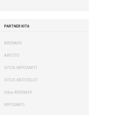
PARTNER KITA
ARENA39
AATOTO
SITUS MPOSAKTI
SITUS MOTOSLOT
Situs ARENA39
MPOSAKTI