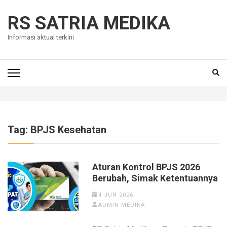
Skip
to
RS SATRIA MEDIKA
content
Informasi aktual terkini
(Press
Enter)
Tag:
BPJS Kesehatan
Aturan Kontrol BPJS 2026
Berubah, Simak Ketentuannya
4 JUN 2026
ADMIN MEDIKA