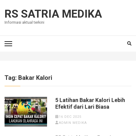
Skip
to
RS SATRIA MEDIKA
content
Informasi aktual terkini
(Press
Enter)
Tag:
Bakar Kalori
5 Latihan Bakar Kalori Lebih
Efektif dari Lari Biasa
16 DEC 2025
ADMIN MEDIKA