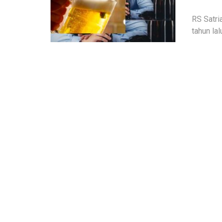
RS Satri
tahun la