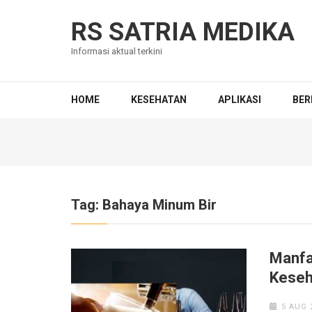
Skip
to
RS SATRIA MEDIKA
content
Informasi aktual terkini
(Press
Enter)
HOME
KESEHATAN
APLIKASI
BER
Tag:
Bahaya Minum Bir
Manfa
Keseh
5 AUG 