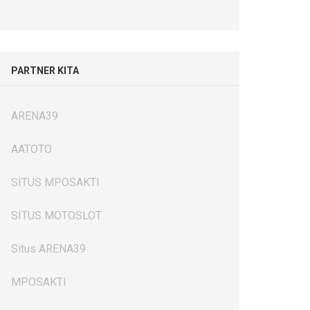
PARTNER KITA
ARENA39
AATOTO
SITUS MPOSAKTI
SITUS MOTOSLOT
Situs ARENA39
MPOSAKTI